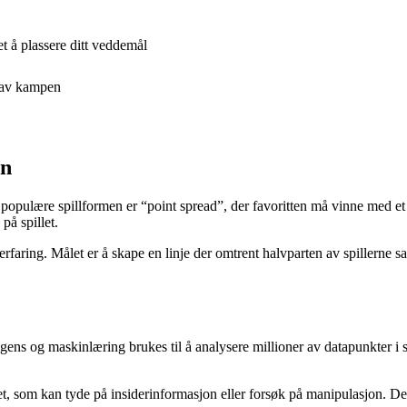
et å plassere ditt veddemål
g av kampen
en
pulære spillformen er “point spread”, der favoritten må vinne med et vis
på spillet.
erfaring. Målet er å skape en linje der omtrent halvparten av spillerne sa
gens og maskinlæring brukes til å analysere millioner av datapunkter i sa
tet, som kan tyde på insiderinformasjon eller forsøk på manipulasjon. D