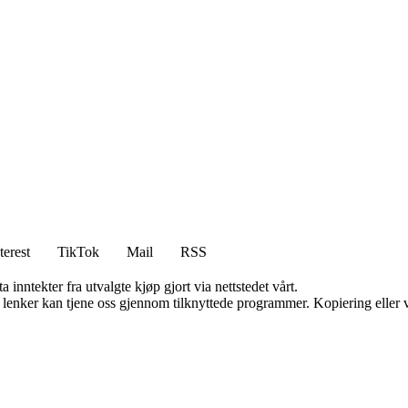
terest
TikTok
Mail
RSS
 inntekter fra utvalgte kjøp gjort via nettstedet vårt.
n lenker kan tjene oss gjennom tilknyttede programmer. Kopiering eller v