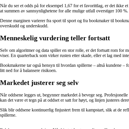
Når du ser et odds på for eksempel 1,67 for et favorittlag, er det ikke e
at summen av sannsynlighetene for alle mulige utfall overstiger 100 %.
Denne marginen varierer fra sport til sport og fra bookmaker til bookm
overskudd og underskudd.
Menneskelig vurdering teller fortsatt
Selv om algoritmer og data spiller en stor rolle, er det fortsatt rom fo
viser. En quarterback som virker rusten etter skade, eller et lag med in
Bookmakerne tar også hensyn til hvordan spillerne – altså kundene – fo
litt ned for å balansere risikoen.
Markedet justerer seg selv
Når oddsene legges ut, begynner markedet å bevege seg. Profesjonelle spi
kan det være et tegn på at oddset er satt for høyt, og linjen justeres deret
Slik blir oddsene kontinuerlig finjustert frem til kampstart, slik at de
spillerne.