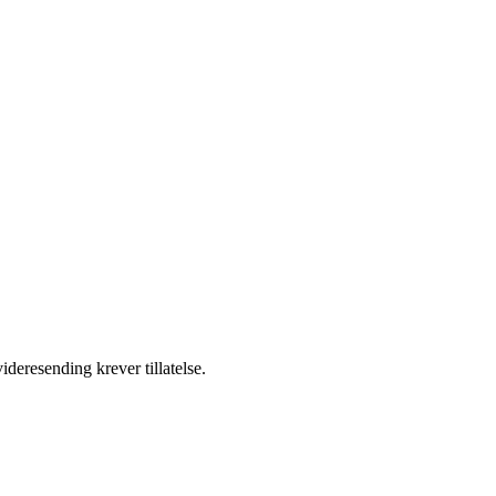
ideresending krever tillatelse.