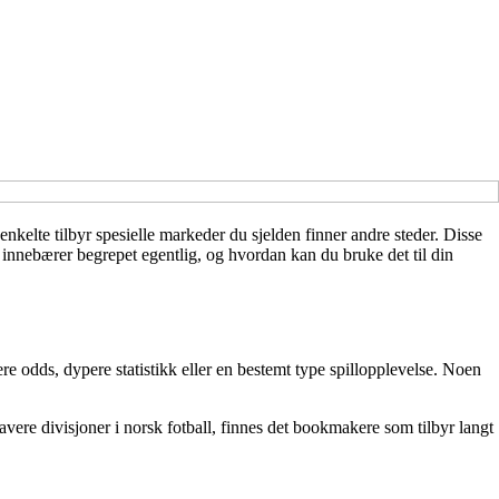
nkelte tilbyr spesielle markeder du sjelden finner andre steder. Disse
 innebærer begrepet egentlig, og hvordan kan du bruke det til din
 odds, dypere statistikk eller en bestemt type spillopplevelse. Noen
avere divisjoner i norsk fotball, finnes det bookmakere som tilbyr langt