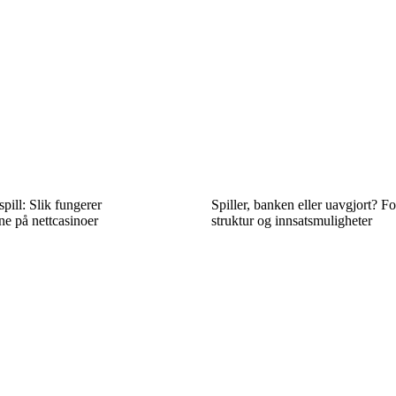
spill: Slik fungerer
Spiller, banken eller uavgjort? F
e på nettcasinoer
struktur og innsatsmuligheter