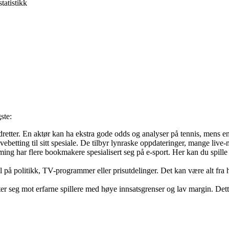
tatistikk
ste:
dretter. En aktør kan ha ekstra gode odds og analyser på tennis, men
ebetting til sitt spesiale. De tilbyr lynraske oppdateringer, mange live-
ng har flere bookmakere spesialisert seg på e-sport. Her kan du spille 
 på politikk, TV-programmer eller prisutdelinger. Det kan være alt fra 
 seg mot erfarne spillere med høye innsatsgrenser og lav margin. Dette