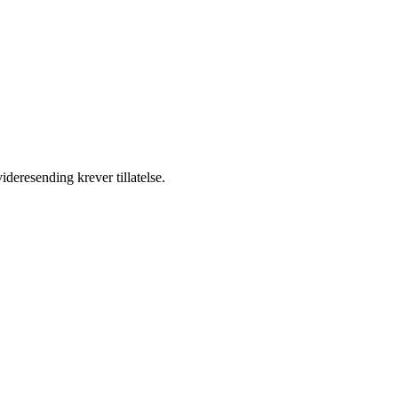
ideresending krever tillatelse.