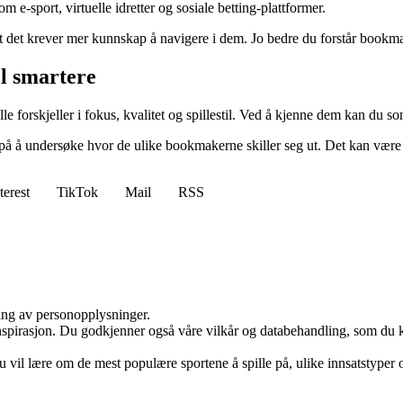
e-sport, virtuelle idretter og sosiale betting-plattformer.
at det krever mer kunnskap å navigere i dem. Jo bedre du forstår bookmak
l smartere
 forskjeller i fokus, kvalitet og spillestil. Ved å kjenne dem kan du som
id på å undersøke hvor de ulike bookmakerne skiller seg ut. Det kan være 
terest
TikTok
Mail
RSS
ling av personopplysninger.
nspirasjon. Du godkjenner også våre vilkår og databehandling, som du k
vil lære om de mest populære sportene å spille på, ulike innsatstyper 