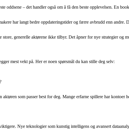
ste oddsene – det handler også om å få den beste opplevelsen. En bookma
makere har langt bedre oppdateringstider og færre avbrudd enn andre. De
 store, generelle aktørene ikke tilbyr. Det åpner for nye strategier og m
egger mest vekt på. Her er noen spørsmål du kan stille deg selv:
?
aktøren som passer best for deg. Mange erfarne spillere har kontoer ho
ig viktigere. Nye teknologier som kunstig intelligens og avansert dataan