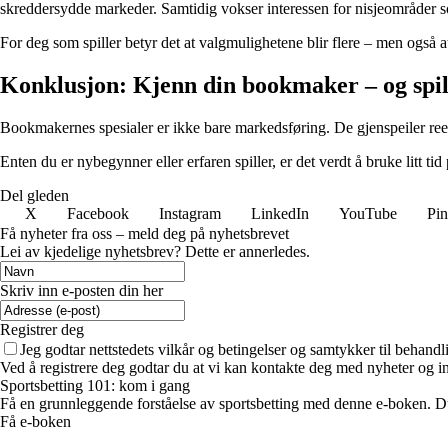
skreddersydde markeder. Samtidig vokser interessen for nisjeområder som 
For deg som spiller betyr det at valgmulighetene blir flere – men også 
Konklusjon: Kjenn din bookmaker – og spil
Bookmakernes spesialer er ikke bare markedsføring. De gjenspeiler reelle
Enten du er nybegynner eller erfaren spiller, er det verdt å bruke litt t
Del gleden
X
Facebook
Instagram
LinkedIn
YouTube
Pin
Få nyheter fra oss – meld deg på nyhetsbrevet
Lei av kjedelige nyhetsbrev? Dette er annerledes.
Skriv inn e-posten din her
Registrer deg
Jeg godtar nettstedets vilkår og betingelser og samtykker til behand
Ved å registrere deg godtar du at vi kan kontakte deg med nyheter og i
Sportsbetting 101: kom i gang
Få en grunnleggende forståelse av sportsbetting med denne e-boken. Du 
Få e-boken