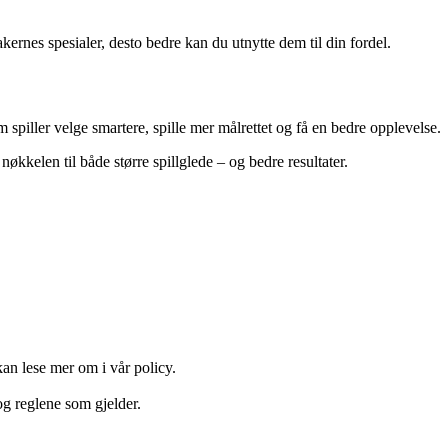
ernes spesialer, desto bedre kan du utnytte dem til din fordel.
 spiller velge smartere, spille mer målrettet og få en bedre opplevelse.
nøkkelen til både større spillglede – og bedre resultater.
an lese mer om i vår policy.
og reglene som gjelder.