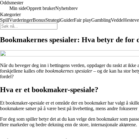
Oddsmester
Min side
Opprett bruker
Nyhetsbrev
Kategorier
Spill
Vurderinger
Bonus
Strategi
Guider
Fair play
Gambling
Vedde
Hesteve
Bookmakernes spesialer: Hva betyr de for d
Når du beveger deg inn i bettingens verden, oppdager du raskt at ikke al
forskjellene kalles ofte
bookmakernes spesialer
– og de kan ha stor bet
fordel?
Hva er et bookmaker-spesiale?
Et bookmaker-spesiale er et område der en bookmaker har valgt å skille
bookmakere satser på å være best på livebetting, mens andre fokuserer p
For deg som spiller betyr det at du kan velge den bookmaker som passer b
flere markeder og bedre dekning enn de store, internasjonale aktørene.