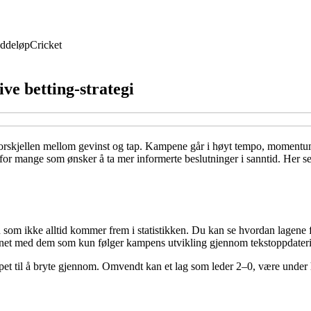
ddeløp
Cricket
ve betting-strategi
 forskjellen mellom gevinst og tap. Kampene går i høyt tempo, momentum
øy for mange som ønsker å ta mer informerte beslutninger i sanntid. Her
 som ikke alltid kommer frem i statistikken. Du kan se hvordan lagene fa
gnet med dem som kun følger kampens utvikling gjennom tekstoppdateri
et til å bryte gjennom. Omvendt kan et lag som leder 2–0, være under ha