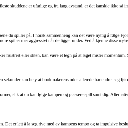
leste skuddene er ufarlige og fra lang avstand, er det kanskje ikke så
gaene du spiller på. I norsk sammenheng kan det være nyttig å følge Fjor
Andre spiller mer aggressivt når de ligger under. Ved å kjenne disse mø
r frustrert eller sliten, kan være et tegn på at laget mister momentum. Sli
oen sekunder kan bety at bookmakerens odds allerede har endret seg før
mer, slik at du kan følge kampen og plassere spill samtidig. Alternativ
.
n. Det er lett å la seg rive med av kampens tempo og ta impulsive beslutn