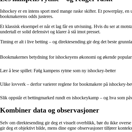
Ishockey er en intens sport med mange raske skifter. Et powerplay, en 
bookmakerens odds justeres.
Et klassisk eksempel er når et lag får en utvisning. Hvis du ser at mots
undertall er solid defensivt og klarer å stå imot presset.
Timing er alt i live betting – og direktesending gir deg det beste grunnla
Bookmakernes betydning for ishockeyens økonomi og økende populari
Lær å lese spillet: Følg kampens rytme som ny ishockey-better
Ulike lovverk – derfor varierer reglene for bookmakere på ishockey-be
Slik oppstår et bettingmarked rundt en ishockeykamp – og hva som påv
Kombiner data og observasjoner
Selv om direktesending gir deg et visuelt overblikk, bør du ikke overse 
gir deg et objektivt bilde, mens dine egne observasjoner tilfører konteks