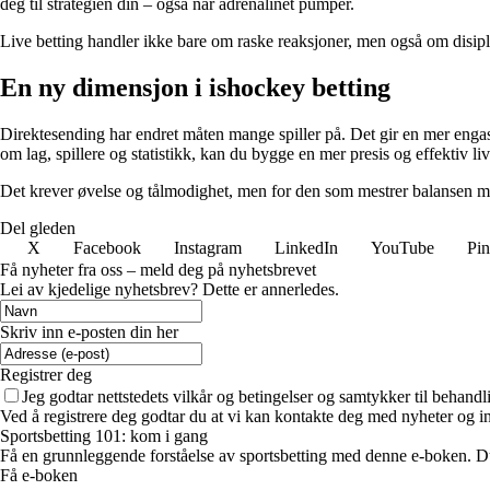
deg til strategien din – også når adrenalinet pumper.
Live betting handler ikke bare om raske reaksjoner, men også om disipl
En ny dimensjon i ishockey betting
Direktesending har endret måten mange spiller på. Det gir en mer engas
om lag, spillere og statistikk, kan du bygge en mer presis og effektiv liv
Det krever øvelse og tålmodighet, men for den som mestrer balansen mel
Del gleden
X
Facebook
Instagram
LinkedIn
YouTube
Pin
Få nyheter fra oss – meld deg på nyhetsbrevet
Lei av kjedelige nyhetsbrev? Dette er annerledes.
Skriv inn e-posten din her
Registrer deg
Jeg godtar nettstedets vilkår og betingelser og samtykker til behand
Ved å registrere deg godtar du at vi kan kontakte deg med nyheter og i
Sportsbetting 101: kom i gang
Få en grunnleggende forståelse av sportsbetting med denne e-boken. Du 
Få e-boken