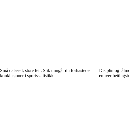
Små datasett, store feil: Slik unngår du forhastede
Disiplin og tålm
konklusjoner i sportsstatistikk
enhver bettingstr