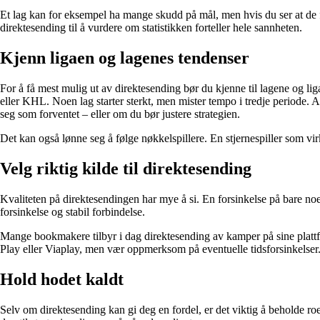
Et lag kan for eksempel ha mange skudd på mål, men hvis du ser at de f
direktesending til å vurdere om statistikken forteller hele sannheten.
Kjenn ligaen og lagenes tendenser
For å få mest mulig ut av direktesending bør du kjenne til lagene og li
eller KHL. Noen lag starter sterkt, men mister tempo i tredje periode. 
seg som forventet – eller om du bør justere strategien.
Det kan også lønne seg å følge nøkkelspillere. En stjernespiller som virke
Velg riktig kilde til direktesending
Kvaliteten på direktesendingen har mye å si. En forsinkelse på bare n
forsinkelse og stabil forbindelse.
Mange bookmakere tilbyr i dag direktesending av kamper på sine plattfor
Play eller Viaplay, men vær oppmerksom på eventuelle tidsforsinkelser
Hold hodet kaldt
Selv om direktesending kan gi deg en fordel, er det viktig å beholde roe