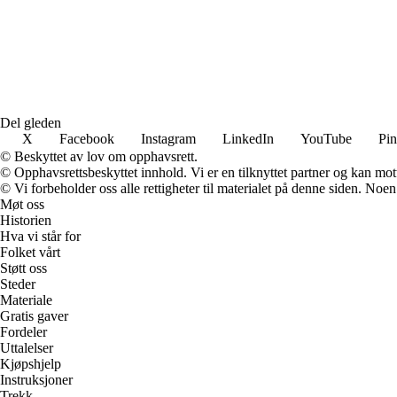
Del gleden
X
Facebook
Instagram
LinkedIn
YouTube
Pin
© Beskyttet av lov om opphavsrett.
© Opphavsrettsbeskyttet innhold. Vi er en tilknyttet partner og kan motta
© Vi forbeholder oss alle rettigheter til materialet på denne siden. Noe
Møt oss
Historien
Hva vi står for
Folket vårt
Støtt oss
Steder
Materiale
Gratis gaver
Fordeler
Uttalelser
Kjøpshjelp
Instruksjoner
Trekk