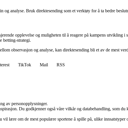
in og analyse. Bruk direktesending som et verktøy for å ta bedre beslut
jerende opplevelse og muligheten til å reagere på kampens utvikling i 
e betting-strategi.
lom observasjon og analyse, kan direktesending bli et av de mest verdi
terest
TikTok
Mail
RSS
ling av personopplysninger.
nspirasjon. Du godkjenner også våre vilkår og databehandling, som du k
vil lære om de mest populære sportene å spille på, ulike innsatstyper 