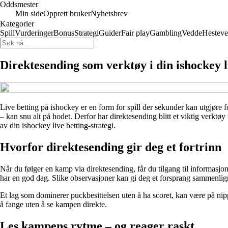
Oddsmester
Min side
Opprett bruker
Nyhetsbrev
Kategorier
Spill
Vurderinger
Bonus
Strategi
Guider
Fair play
Gambling
Vedde
Hesteve
Direktesending som verktøy i din ishockey li
Live betting på ishockey er en form for spill der sekunder kan utgjøre
– kan snu alt på hodet. Derfor har direktesending blitt et viktig verkt
av din ishockey live betting-strategi.
Hvorfor direktesending gir deg et fortrinn
Når du følger en kamp via direktesending, får du tilgang til informasjon
har en god dag. Slike observasjoner kan gi deg et forsprang sammenli
Et lag som dominerer puckbesittelsen uten å ha scoret, kan være på nipp
å fange uten å se kampen direkte.
Les kampens rytme – og reager raskt