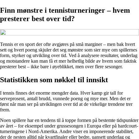
Finn mønstre i tennisturneringer – hvem
presterer best over tid?
Tennis er en sport der ofte avgjøres på små marginer – men bak hvert
sett og hvert poeng skjuler det seg mønstre som sier mye om spillernes
form, styrker og utvikling over tid. Ved å analysere resultater, underlag
og motstandere kan man få et mer helhetlig bilde av hvem som faktisk
presterer best – ikke bare i øyeblikket, men over flere sesonger.
Statistikken som nøkkel til innsikt
I tennis finnes det enorme mengder data. Hver kamp gir tall for
serveprosent, antall brudd, vunnede poeng og mye mer. Men det er
først når man ser på utviklingen over tid at de virkelige trendene trer
frem.
Noen spillere har en tendens til å toppe formen på bestemte tidspunkter
av året – for eksempel under grussesongen i Europa eller på hardcourt-
turneringene i Nord-Amerika. Andre viser en imponerende stabilitet,
der de nesten alltid når kvartfinaler eller bedre, uansett underlag og