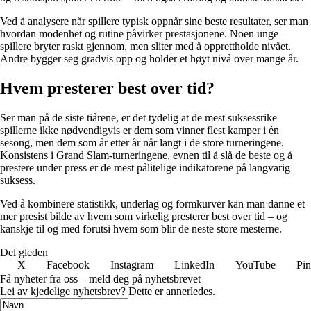
Ved å analysere når spillere typisk oppnår sine beste resultater, ser man
hvordan modenhet og rutine påvirker prestasjonene. Noen unge
spillere bryter raskt gjennom, men sliter med å opprettholde nivået.
Andre bygger seg gradvis opp og holder et høyt nivå over mange år.
Hvem presterer best over tid?
Ser man på de siste tiårene, er det tydelig at de mest suksessrike
spillerne ikke nødvendigvis er dem som vinner flest kamper i én
sesong, men dem som år etter år når langt i de store turneringene.
Konsistens i Grand Slam-turneringene, evnen til å slå de beste og å
prestere under press er de mest pålitelige indikatorene på langvarig
suksess.
Ved å kombinere statistikk, underlag og formkurver kan man danne et
mer presist bilde av hvem som virkelig presterer best over tid – og
kanskje til og med forutsi hvem som blir de neste store mesterne.
Del gleden
X
Facebook
Instagram
LinkedIn
YouTube
Pin
Få nyheter fra oss – meld deg på nyhetsbrevet
Lei av kjedelige nyhetsbrev? Dette er annerledes.