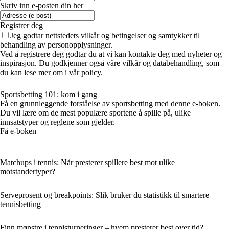
Skriv inn e-posten din her
Registrer deg
Jeg godtar nettstedets vilkår og betingelser og samtykker til
behandling av personopplysninger.
Ved å registrere deg godtar du at vi kan kontakte deg med nyheter og
inspirasjon. Du godkjenner også våre vilkår og databehandling, som
du kan lese mer om i vår policy.
Sportsbetting 101: kom i gang
Få en grunnleggende forståelse av sportsbetting med denne e-boken.
Du vil lære om de mest populære sportene å spille på, ulike
innsatstyper og reglene som gjelder.
Få e-boken
Matchups i tennis: Når presterer spillere best mot ulike
motstandertyper?
Serveprosent og breakpoints: Slik bruker du statistikk til smartere
tennisbetting
Finn mønstre i tennisturneringer – hvem presterer best over tid?