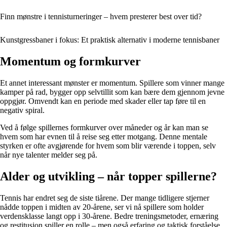
Finn mønstre i tennisturneringer – hvem presterer best over tid?
Kunstgressbaner i fokus: Et praktisk alternativ i moderne tennisbaner
Momentum og formkurver
Et annet interessant mønster er momentum. Spillere som vinner mange
kamper på rad, bygger opp selvtillit som kan bære dem gjennom jevne
oppgjør. Omvendt kan en periode med skader eller tap føre til en
negativ spiral.
Ved å følge spillernes formkurver over måneder og år kan man se
hvem som har evnen til å reise seg etter motgang. Denne mentale
styrken er ofte avgjørende for hvem som blir værende i toppen, selv
når nye talenter melder seg på.
Alder og utvikling – når topper spillerne?
Tennis har endret seg de siste tiårene. Der mange tidligere stjerner
nådde toppen i midten av 20-årene, ser vi nå spillere som holder
verdensklasse langt opp i 30-årene. Bedre treningsmetoder, ernæring
og restitusjon spiller en rolle – men også erfaring og taktisk forståelse.