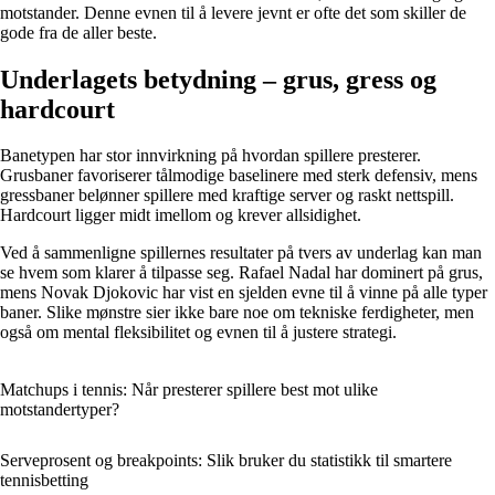
motstander. Denne evnen til å levere jevnt er ofte det som skiller de
gode fra de aller beste.
Underlagets betydning – grus, gress og
hardcourt
Banetypen har stor innvirkning på hvordan spillere presterer.
Grusbaner favoriserer tålmodige baselinere med sterk defensiv, mens
gressbaner belønner spillere med kraftige server og raskt nettspill.
Hardcourt ligger midt imellom og krever allsidighet.
Ved å sammenligne spillernes resultater på tvers av underlag kan man
se hvem som klarer å tilpasse seg. Rafael Nadal har dominert på grus,
mens Novak Djokovic har vist en sjelden evne til å vinne på alle typer
baner. Slike mønstre sier ikke bare noe om tekniske ferdigheter, men
også om mental fleksibilitet og evnen til å justere strategi.
Matchups i tennis: Når presterer spillere best mot ulike
motstandertyper?
Serveprosent og breakpoints: Slik bruker du statistikk til smartere
tennisbetting