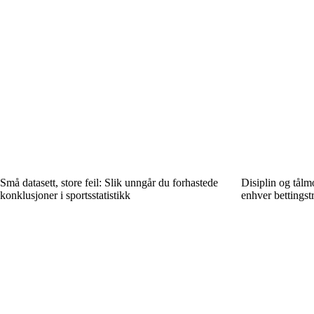
Små datasett, store feil: Slik unngår du forhastede
Disiplin og tålm
konklusjoner i sportsstatistikk
enhver bettingstr