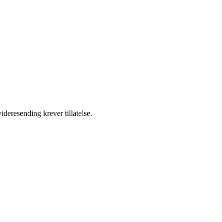
ideresending krever tillatelse.