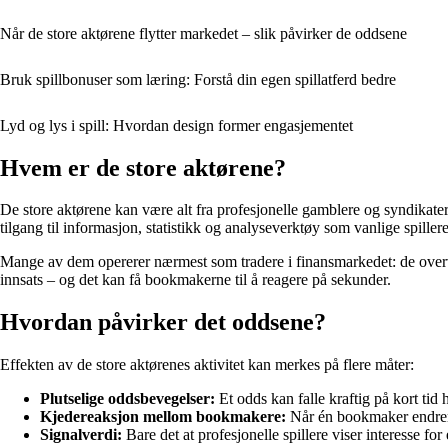
Når de store aktørene flytter markedet – slik påvirker de oddsene
Bruk spillbonuser som læring: Forstå din egen spillatferd bedre
Lyd og lys i spill: Hvordan design former engasjementet
Hvem er de store aktørene?
De store aktørene kan være alt fra profesjonelle gamblere og syndikater 
tilgang til informasjon, statistikk og analyseverktøy som vanlige spillere
Mange av dem opererer nærmest som tradere i finansmarkedet: de overvåke
innsats – og det kan få bookmakerne til å reagere på sekunder.
Hvordan påvirker det oddsene?
Effekten av de store aktørenes aktivitet kan merkes på flere måter:
Plutselige oddsbevegelser:
Et odds kan falle kraftig på kort tid h
Kjedereaksjon mellom bookmakere:
Når én bookmaker endrer o
Signalverdi:
Bare det at profesjonelle spillere viser interesse for e