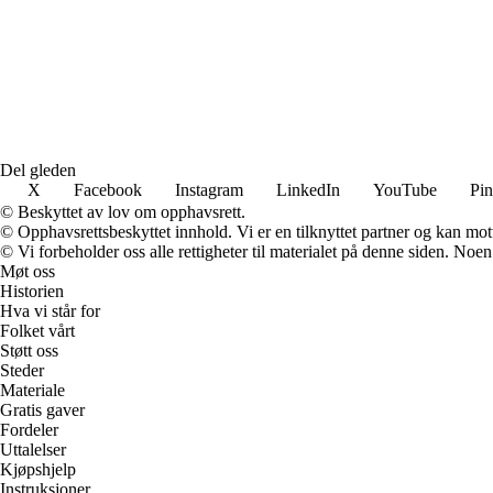
Del gleden
X
Facebook
Instagram
LinkedIn
YouTube
Pin
© Beskyttet av lov om opphavsrett.
© Opphavsrettsbeskyttet innhold. Vi er en tilknyttet partner og kan motta
© Vi forbeholder oss alle rettigheter til materialet på denne siden. Noe
Møt oss
Historien
Hva vi står for
Folket vårt
Støtt oss
Steder
Materiale
Gratis gaver
Fordeler
Uttalelser
Kjøpshjelp
Instruksjoner