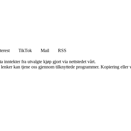
terest
TikTok
Mail
RSS
 inntekter fra utvalgte kjøp gjort via nettstedet vårt.
n lenker kan tjene oss gjennom tilknyttede programmer. Kopiering eller v