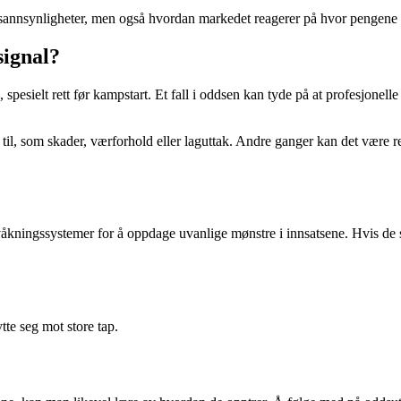
rer sannsynligheter, men også hvordan markedet reagerer på hvor pengene
ignal?
sielt rett før kampstart. Et fall i oddsen kan tyde på at profesjonelle s
til, som skader, værforhold eller laguttak. Andre ganger kan det være r
ingssystemer for å oppdage uvanlige mønstre i innsatsene. Hvis de ser a
tte seg mot store tap.