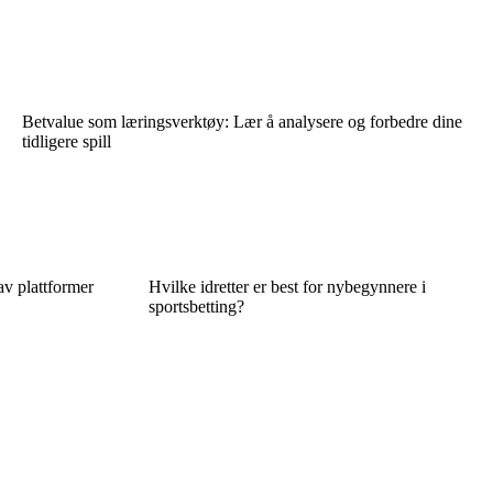
Betvalue som læringsverktøy: Lær å analysere og forbedre dine
tidligere spill
 av plattformer
Hvilke idretter er best for nybegynnere i
sportsbetting?