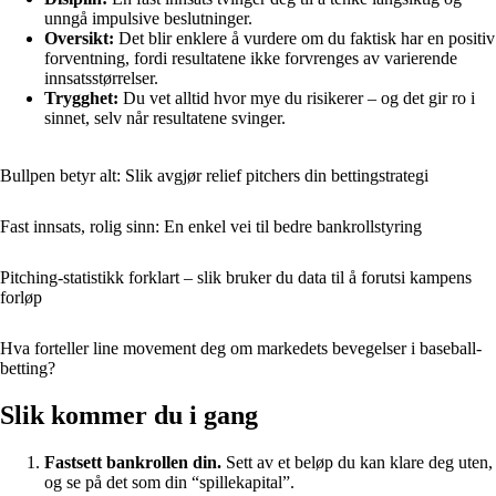
unngå impulsive beslutninger.
Oversikt:
Det blir enklere å vurdere om du faktisk har en positiv
forventning, fordi resultatene ikke forvrenges av varierende
innsatsstørrelser.
Trygghet:
Du vet alltid hvor mye du risikerer – og det gir ro i
sinnet, selv når resultatene svinger.
Bullpen betyr alt: Slik avgjør relief pitchers din bettingstrategi
Fast innsats, rolig sinn: En enkel vei til bedre bankrollstyring
Pitching-statistikk forklart – slik bruker du data til å forutsi kampens
forløp
Hva forteller line movement deg om markedets bevegelser i baseball-
betting?
Slik kommer du i gang
Fastsett bankrollen din.
Sett av et beløp du kan klare deg uten,
og se på det som din “spillekapital”.