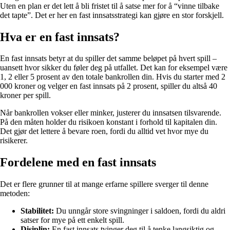
Uten en plan er det lett å bli fristet til å satse mer for å “vinne tilbake
det tapte”. Det er her en fast innsatsstrategi kan gjøre en stor forskjell.
Hva er en fast innsats?
En fast innsats betyr at du spiller det samme beløpet på hvert spill –
uansett hvor sikker du føler deg på utfallet. Det kan for eksempel være
1, 2 eller 5 prosent av den totale bankrollen din. Hvis du starter med 2
000 kroner og velger en fast innsats på 2 prosent, spiller du altså 40
kroner per spill.
Når bankrollen vokser eller minker, justerer du innsatsen tilsvarende.
På den måten holder du risikoen konstant i forhold til kapitalen din.
Det gjør det lettere å bevare roen, fordi du alltid vet hvor mye du
risikerer.
Fordelene med en fast innsats
Det er flere grunner til at mange erfarne spillere sverger til denne
metoden:
Stabilitet:
Du unngår store svingninger i saldoen, fordi du aldri
satser for mye på ett enkelt spill.
Disiplin:
En fast innsats tvinger deg til å tenke langsiktig og