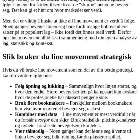
følger linjene for å identifisere hvor de “skarpe” pengene beveger
seg. Det kan gi et hint om hvor markedet ser verdi.
Men det er viktig å huske at ikke all line movement er verdt å følge.
Noen ganger beveger linjen seg bare fordi mange hobbyspillere
satser på et populært lag – ikke fordi det finnes reell verdi. Derfor
bør line movement alltid ses i sammenheng med din egen analyse av
lag, statistikk og kontekst.
Slik bruker du line movement strategisk
Hvis du vil bruke line movement som en del av din bettingstrategi,
kan du vurdere følgende:
Følg åpning og lukking
– Sammenlign hvor linjen startet, og
hvor den endte. Store bevegelser tett på kampstart kan avsløre
hvor de profesjonelle har plassert pengene sine.
Bruk flere bookmakere
– Forskjeller mellom bookmakere
kan vise hvor markedet beveger seg raskest.
Kombiner med data
– Line movement er mest verdifullt når
du forstår
hvorfor
den skjer. Bruk statistikk, pitching-analyser
og nyheter for å sette bevegelsen i kontekst.
Vær tålmodig
– Noen ganger kan det lønne seg å vente til
linjen beveger seg i din retning før du plasserer spillet.