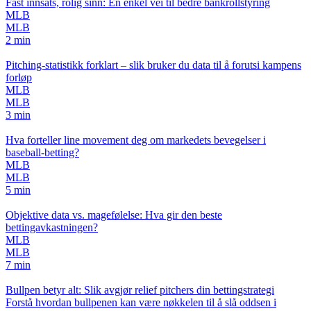
Fast innsats, rolig sinn: En enkel vei til bedre bankrollstyring
MLB
MLB
2 min
Pitching-statistikk forklart – slik bruker du data til å forutsi kampens
forløp
MLB
MLB
3 min
Hva forteller line movement deg om markedets bevegelser i
baseball-betting?
MLB
MLB
5 min
Objektive data vs. magefølelse: Hva gir den beste
bettingavkastningen?
MLB
MLB
7 min
Bullpen betyr alt: Slik avgjør relief pitchers din bettingstrategi
Forstå hvordan bullpenen kan være nøkkelen til å slå oddsen i