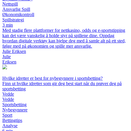
Nettspill
Ansvarlig Spill
Økonomikontroll
Spillstrategi
3 min
Med stadig flere plattformer for nettkasino, odds og e-sportstipping
kan det være vanskelig å holde styr på spillene dine. Oppdag
hvordan digitale verktøy kan hjelpe deg med å samle alt på ett sted,
følge med på økonomien og spille mer ansvarlig.
Julie Eriksen
Julie
Eriksen
Hvilke idretter er best for nybegynnere i sportsbetting?
Finn ut hvilke idretter som gir deg best start når du prøver deg på
sportsbetting
Vedde
Vedde
Sportsbetting
Nybegynnere
Sport
Bettingtips
Analyse
6 min