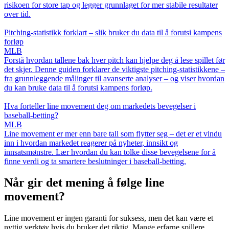
risikoen for store tap og legger grunnlaget for mer stabile resultater
over tid.
Pitching-statistikk forklart – slik bruker du data til å forutsi kampens
forløp
MLB
Forstå hvordan tallene bak hver pitch kan hjelpe deg å lese spillet før
det skjer. Denne guiden forklarer de viktigste pitching-statistikkene –
fra grunnleggende målinger til avanserte analyser – og viser hvordan
du kan bruke data til å forutsi kampens forløp.
Hva forteller line movement deg om markedets bevegelser i
baseball-betting?
MLB
Line movement er mer enn bare tall som flytter seg – det er et vindu
inn i hvordan markedet reagerer på nyheter, innsikt og
innsatsmønstre. Lær hvordan du kan tolke disse bevegelsene for å
finne verdi og ta smartere beslutninger i baseball-betting.
Når gir det mening å følge line
movement?
Line movement er ingen garanti for suksess, men det kan være et
nyttig verktøy hvis du bruker det riktig. Mange erfarne spillere