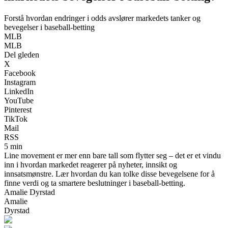
Forstå hvordan endringer i odds avslører markedets tanker og
bevegelser i baseball-betting
MLB
MLB
Del gleden
X
Facebook
Instagram
LinkedIn
YouTube
Pinterest
TikTok
Mail
RSS
5 min
Line movement er mer enn bare tall som flytter seg – det er et vindu
inn i hvordan markedet reagerer på nyheter, innsikt og
innsatsmønstre. Lær hvordan du kan tolke disse bevegelsene for å
finne verdi og ta smartere beslutninger i baseball-betting.
Amalie Dyrstad
Amalie
Dyrstad