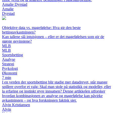
Amalie Dyrstad
Amalie
Dyrstad
Objektive data vs. magefølelse: Hva gir den beste
bettingavkastningen?
Kan tallene slå intuisjonen – eller er det magefølelsen som gir de
største gevinstene?
MLB
MLB
Sportsbetting
Analyse
Strategi
Psykologi
Økonomi
7 min
I en verden der sportsbetting blir stadig mer datadrevet, står mange
spillere overfor et valg: Skal man stole på statistikk og modeller, eller
la erfaring og instinkt styre innsatsen? Denne artikkelen utforsker
hvordan kombinasjonen av analyse og magefølelse kan påvirke
avkastningen – og hva forskningen faktisk sier.
Alvin Kristiansen
Alvin