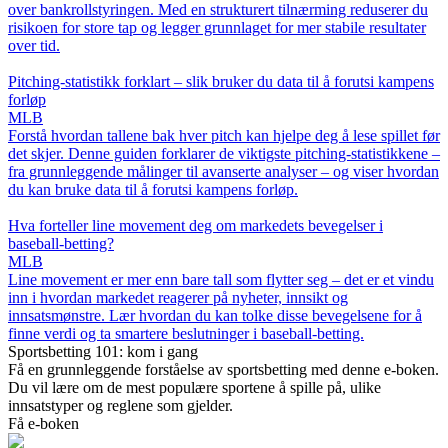
over bankrollstyringen. Med en strukturert tilnærming reduserer du
risikoen for store tap og legger grunnlaget for mer stabile resultater
over tid.
Pitching-statistikk forklart – slik bruker du data til å forutsi kampens
forløp
MLB
Forstå hvordan tallene bak hver pitch kan hjelpe deg å lese spillet før
det skjer. Denne guiden forklarer de viktigste pitching-statistikkene –
fra grunnleggende målinger til avanserte analyser – og viser hvordan
du kan bruke data til å forutsi kampens forløp.
Hva forteller line movement deg om markedets bevegelser i
baseball-betting?
MLB
Line movement er mer enn bare tall som flytter seg – det er et vindu
inn i hvordan markedet reagerer på nyheter, innsikt og
innsatsmønstre. Lær hvordan du kan tolke disse bevegelsene for å
finne verdi og ta smartere beslutninger i baseball-betting.
Sportsbetting 101: kom i gang
Få en grunnleggende forståelse av sportsbetting med denne e-boken.
Du vil lære om de mest populære sportene å spille på, ulike
innsatstyper og reglene som gjelder.
Få e-boken