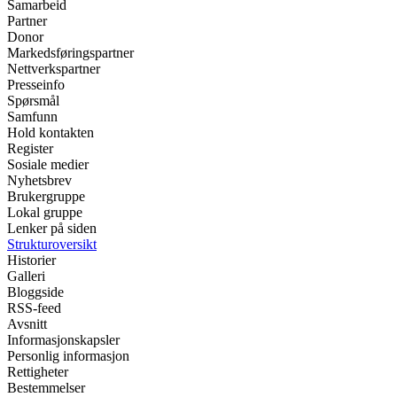
Samarbeid
Partner
Donor
Markedsføringspartner
Nettverkspartner
Presseinfo
Spørsmål
Samfunn
Hold kontakten
Register
Sosiale medier
Nyhetsbrev
Brukergruppe
Lokal gruppe
Lenker på siden
Strukturoversikt
Historier
Galleri
Bloggside
RSS-feed
Avsnitt
Informasjonskapsler
Personlig informasjon
Rettigheter
Bestemmelser