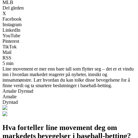
MLB
Del gleden
X
Facebook
Instagram
LinkedIn
YouTube
Pinterest
TikTok
Mail
RSS
5 min
Line movement er mer enn bare tall som flytter seg – det er et vindu
inn i hvordan markedet reagerer på nyheter, innsikt og
innsatsmønstre. Lær hvordan du kan tolke disse bevegelsene for å
finne verdi og ta smartere beslutninger i baseball-betting.
Amalie Dyrstad
Amalie
Dyrstad
Hva forteller line movement deg om
markedets bevegelser i baseball-betting?