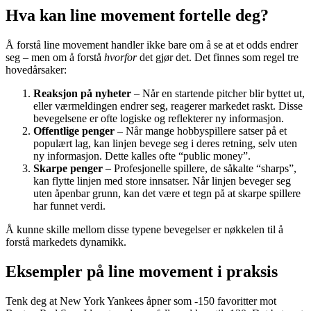
Hva kan line movement fortelle deg?
Å forstå line movement handler ikke bare om å se at et odds endrer
seg – men om å forstå
hvorfor
det gjør det. Det finnes som regel tre
hovedårsaker:
Reaksjon på nyheter
– Når en startende pitcher blir byttet ut,
eller værmeldingen endrer seg, reagerer markedet raskt. Disse
bevegelsene er ofte logiske og reflekterer ny informasjon.
Offentlige penger
– Når mange hobbyspillere satser på et
populært lag, kan linjen bevege seg i deres retning, selv uten
ny informasjon. Dette kalles ofte “public money”.
Skarpe penger
– Profesjonelle spillere, de såkalte “sharps”,
kan flytte linjen med store innsatser. Når linjen beveger seg
uten åpenbar grunn, kan det være et tegn på at skarpe spillere
har funnet verdi.
Å kunne skille mellom disse typene bevegelser er nøkkelen til å
forstå markedets dynamikk.
Eksempler på line movement i praksis
Tenk deg at New York Yankees åpner som -150 favoritter mot