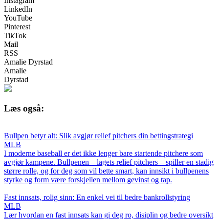
Instagram
LinkedIn
YouTube
Pinterest
TikTok
Mail
RSS
Amalie Dyrstad
Amalie
Dyrstad
Læs også:
Bullpen betyr alt: Slik avgjør relief pitchers din bettingstrategi
MLB
I moderne baseball er det ikke lenger bare startende pitchere som
avgjør kampene. Bullpenen – lagets relief pitchers – spiller en stadig
større rolle, og for deg som vil bette smart, kan innsikt i bullpenens
styrke og form være forskjellen mellom gevinst og tap.
Fast innsats, rolig sinn: En enkel vei til bedre bankrollstyring
MLB
Lær hvordan en fast innsats kan gi deg ro, disiplin og bedre oversikt