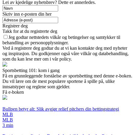
Lei av kjedelige nyhetsbrev? Dette er annerledes.
Skriv inn e-posten din her
Registrer deg
Takk for at du registrerte deg
Jeg godtar nettstedets vilkår og betingelser og samtykker til
behandling av personopplysninger.
Ved å registrere deg godtar du at vi kan kontakte deg med nyheter
og inspirasjon. Du godkjenner også våre vilkår og databehandling,
som du kan lese mer om i vår policy.
Sportsbetting 101: kom i gang
Få en grunnleggende forståelse av sportsbetting med denne e-boken.
Du vil lære om de mest populære sportene å spille på, ulike
innsatstyper og reglene som gjelder.
Få e-boken
Bullpen betyr alt: Slik avgjør relief pitchers din bettingstrategi
MLB
MLB
3 min